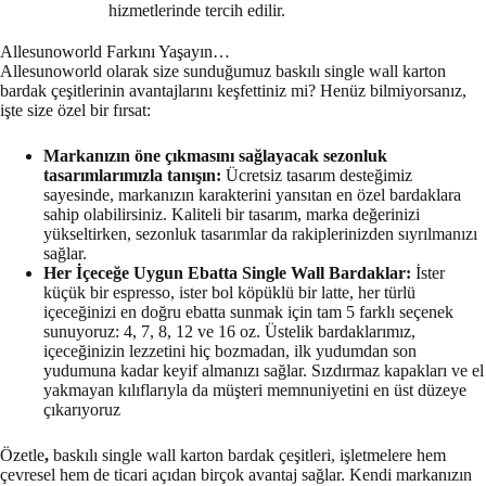
hizmetlerinde tercih edilir.
Allesunoworld Farkını Yaşayın…
Allesunoworld olarak size sunduğumuz baskılı single wall karton
bardak çeşitlerinin avantajlarını keşfettiniz mi? Henüz bilmiyorsanız,
işte size özel bir fırsat:
Markanızın öne çıkmasını sağlayacak sezonluk
tasarımlarımızla tanışın:
Ücretsiz tasarım desteğimiz
sayesinde, markanızın karakterini yansıtan en özel bardaklara
sahip olabilirsiniz. Kaliteli bir tasarım, marka değerinizi
yükseltirken, sezonluk tasarımlar da rakiplerinizden sıyrılmanızı
sağlar.
Her İçeceğe Uygun Ebatta Single Wall Bardaklar:
İster
küçük bir espresso, ister bol köpüklü bir latte, her türlü
içeceğinizi en doğru ebatta sunmak için tam 5 farklı seçenek
sunuyoruz: 4, 7, 8, 12 ve 16 oz. Üstelik bardaklarımız,
içeceğinizin lezzetini hiç bozmadan, ilk yudumdan son
yudumuna kadar keyif almanızı sağlar. Sızdırmaz kapakları ve el
yakmayan kılıflarıyla da müşteri memnuniyetini en üst düzeye
çıkarıyoruz
Özetle
,
baskılı single wall karton bardak çeşitleri, işletmelere hem
çevresel hem de ticari açıdan birçok avantaj sağlar. Kendi markanızın